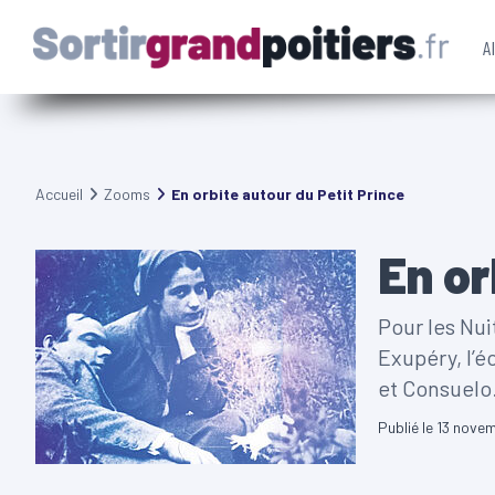
A
Accueil
Zooms
En orbite autour du Petit Prince
En or
Pour les Nu
Exupéry, l’é
et Consuelo
Publié le
13 nove