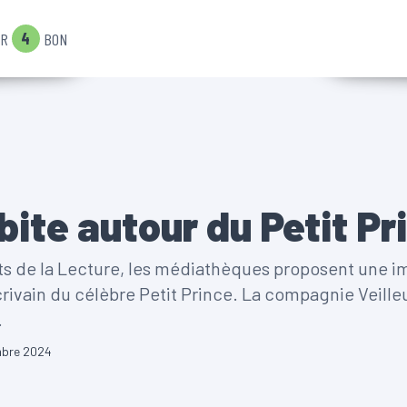
4
IR
BON
bite autour du Petit Pr
its de la Lecture, les médiathèques proposent une i
crivain du célèbre Petit Prince. La compagnie Veill
.
mbre 2024