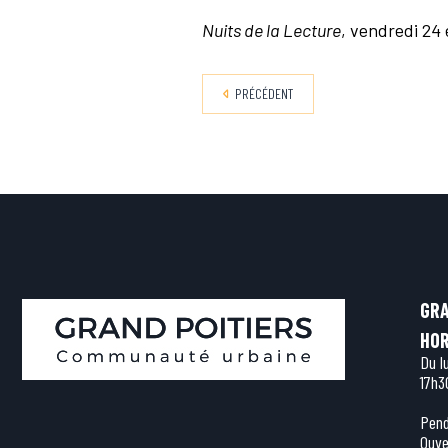
Nuits de la Lecture
, vendredi 24
PRÉCÉDENT
GRA
HOR
Du l
17h3
Pend
Ouve