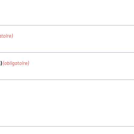
atoire)
m)
(obligatoire)