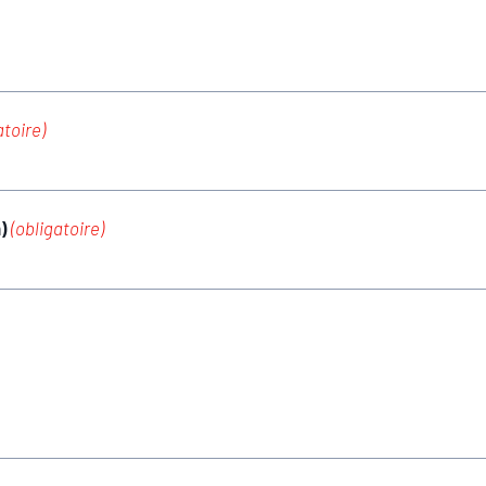
atoire)
m)
(obligatoire)