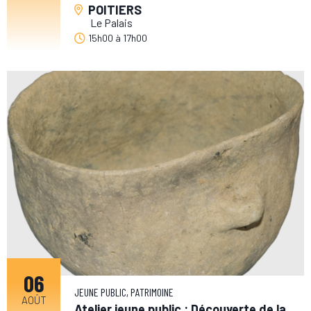
POITIERS
Le Palais
15h00
à
17h00
06
JEUNE PUBLIC, PATRIMOINE
AOÛT
Atelier jeune public : Découverte de la