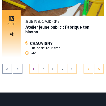
13
JEUNE PUBLIC, PATRIMOINE
AOÛT
Atelier jeune public : Fabrique ton
blason
CHAUVIGNY
Office de Tourisme
14h30
1
2
3
4
5